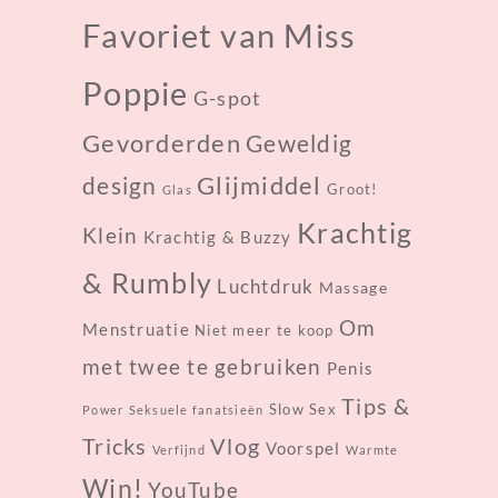
Favoriet van Miss
Poppie
G-spot
Gevorderden
Geweldig
design
Glijmiddel
Groot!
Glas
Krachtig
Klein
Krachtig & Buzzy
& Rumbly
Luchtdruk
Massage
Om
Menstruatie
Niet meer te koop
met twee te gebruiken
Penis
Tips &
Slow Sex
Power
Seksuele fanatsieën
Tricks
Vlog
Voorspel
Verfijnd
Warmte
Win!
YouTube