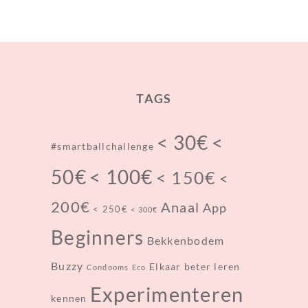
TAGS
< 30€
<
#smartballchallenge
< 100€
50€
< 150€
<
200€
Anaal
App
< 250€
< 300€
Beginners
Bekkenbodem
Buzzy
Elkaar beter leren
Condooms
Eco
Experimenteren
kennen