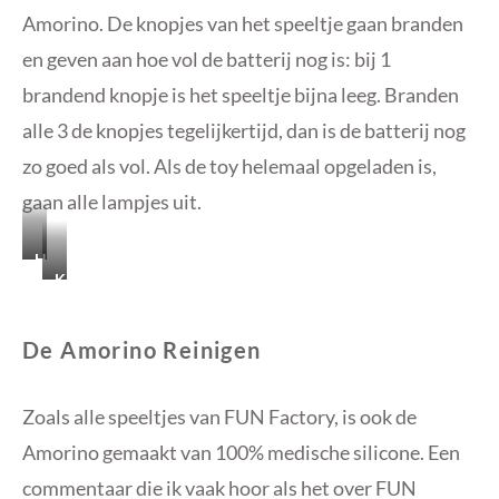
Amorino. De knopjes van het speeltje gaan branden
en geven aan hoe vol de batterij nog is: bij 1
brandend knopje is het speeltje bijna leeg. Branden
alle 3 de knopjes tegelijkertijd, dan is de batterij nog
zo goed als vol. Als de toy helemaal opgeladen is,
gaan alle lampjes uit.
Het
Klikt
typische
magnetisch
FUN
op
Factory
de
kabeltje.
De Amorino Reinigen
Amorino.
Zoals alle speeltjes van FUN Factory, is ook de
Amorino gemaakt van 100% medische silicone. Een
commentaar die ik vaak hoor als het over FUN