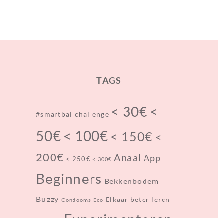
TAGS
< 30€
<
#smartballchallenge
< 100€
50€
< 150€
<
200€
Anaal
App
< 250€
< 300€
Beginners
Bekkenbodem
Buzzy
Elkaar beter leren
Condooms
Eco