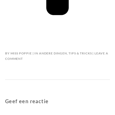
BY
MISS POPPIE
IN
ANDERE DINGEN
,
TIPS & TRICKS
LEAVE A
COMMENT
Geef een reactie