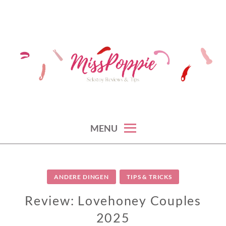
Skip
to
content
sekstoy reviews & tips
MISS POPPIE
MENU
ANDERE DINGEN
TIPS & TRICKS
Review: Lovehoney Couples
2025