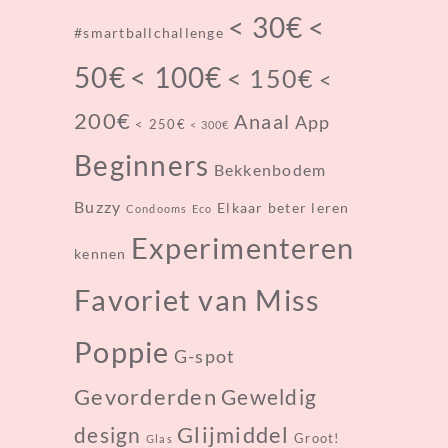
< 30€
<
#smartballchallenge
< 100€
50€
< 150€
<
200€
Anaal
App
< 250€
< 300€
Beginners
Bekkenbodem
Buzzy
Elkaar beter leren
Condooms
Eco
Experimenteren
kennen
Favoriet van Miss
Poppie
G-spot
Gevorderden
Geweldig
design
Glijmiddel
Groot!
Glas