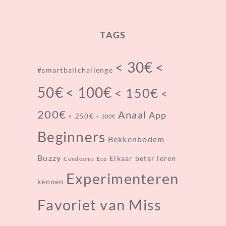
TAGS
< 30€
<
#smartballchallenge
< 100€
50€
< 150€
<
200€
Anaal
App
< 250€
< 300€
Beginners
Bekkenbodem
Buzzy
Elkaar beter leren
Condooms
Eco
Experimenteren
kennen
Favoriet van Miss