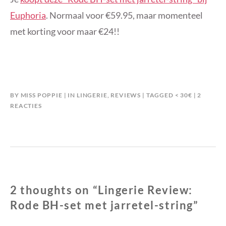
Euphoria
. Normaal voor €59.95, maar momenteel
met korting voor maar €24!!
BY
MISS POPPIE
IN
LINGERIE
,
REVIEWS
TAGGED
< 30€
2
OP
REACTIES
LINGERIE
REVIEW:
RODE
BH-
SET
MET
JARRETEL-
2 thoughts on “
Lingerie Review:
STRING
Rode BH-set met jarretel-string
”