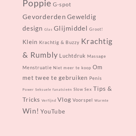
Poppie
G-spot
Gevorderden
Geweldig
design
Glijmiddel
Groot!
Glas
Krachtig
Klein
Krachtig & Buzzy
& Rumbly
Luchtdruk
Massage
Om
Menstruatie
Niet meer te koop
met twee te gebruiken
Penis
Tips &
Slow Sex
Power
Seksuele fanatsieën
Tricks
Vlog
Voorspel
Verfijnd
Warmte
Win!
YouTube