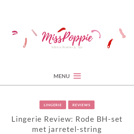
Skip
to
content
sekstoy reviews & tips
MISS POPPIE
MENU
LINGERIE
REVIEWS
Lingerie Review: Rode BH-set
met jarretel-string